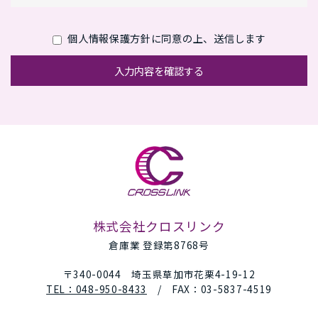
原則
個人情報を直接収集する際は、適法かつ公正な手段によ
個人情報保護方針に同意の上、送信
します
り、本人の同意を得た上で行います。
入力内容を確認する
収集にあたっては、利用目的を明確にし、その目的のた
めに必要な範囲内にとどめます。
個人の利益を侵害する可能性が高い機微な情報は、本人
の明確な同意がある場合または法令等の裏付けがある場
合以外には収集しません。
当社が個人情報の処理を伴う業務を外部から受託する場
合や外部へ委託する場合は、個人情報に関する秘密の保
持、再委託に関する事項、事故時の責任分担、契約終了
株式会社クロスリンク
時の個人情報の返却および消去等について定め、それに
倉庫業 登録第8768号
従います。
〒340-0044 埼玉県草加市花栗4-19-12
個人情報は、本人の同意を得た範囲内で利用、提供しま
TEL：048-950-8433
/ FAX：03-5837-4519
す。