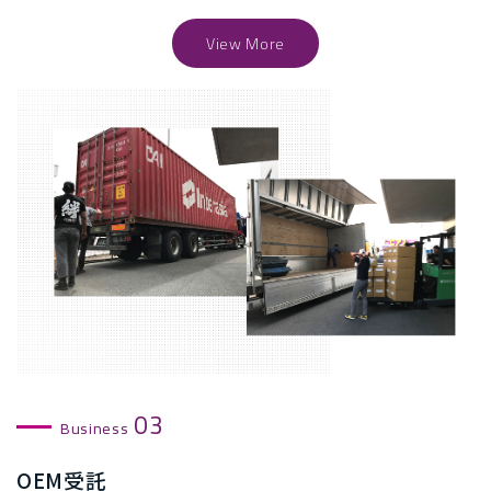
View More
03
Business
OEM受託